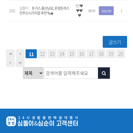
f안♥
심돌이
돈가스 홍산남로, 온정돈까스
2722
♥♥
08-03
1
상담신청
전주신시가지점 추천
♥
글쓰기
12
13
14
15
16
17
18
19
20
11