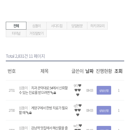
전체
심돌이
사다드림
당일방문
히키코모리
터미널
거짓말찾기
Total 2,831건
11 페이지
번호
제목
글쓴이
날짜
진행현황
조회
9이♥
심돌이
치과 관악대로 54에서 신뢰할
2731
♥♥
08-03
1
상담신청
수 있는 진료를 받으려면
♥
q한♥
심돌이
계양구에서 한방 치료가 필요
2730
♥♥
08-03
1
상담신청
할 때
♥
w신♥
심돌이
강남역 맛집에서 해산물을 즐