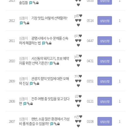
2813
♥♥
05:53
1
상담신청
술집들
♥
p류♥
심돌이
기장 맛집, 어떻게 선택할까?
2812
♥♥
05:14
1
상담신청
♥
0이♥
심돌이
광명시에서 누수 문제를 신속
2811
♥♥
04:47
1
상담신청
하게 해결하는 법
♥
y김♥
심돌이
서신동의 돼지고기, 초보 예약
2810
♥♥
04:31
1
상담신청
자를 위한 선택 기준은?
♥
7이♥
심돌이
관광지 함덕 맛집에 대한 오해
2809
♥♥
03:51
1
상담신청
와 진실
♥
l조♥
심돌이
전주 여행 중 맛집을 찾고 있다
2808
♥♥
01:21
1
상담신청
면
♥
n권♥
심돌이
랜반, 소음 많은 환경에서 가성
2807
♥♥
01:08
1
상담신청
비 좋게 즐길 수 있을까?
♥