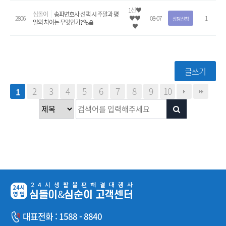
1신♥
심돌이
송파변호사 선택 시 주말과 평
2806
♥♥
08-07
1
상담신청
일의 차이는 무엇인가?
♥
글쓰기
2
3
4
5
6
7
8
9
10
1
대표전화 : 1588 - 8840