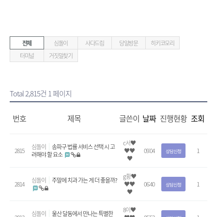
전체
심돌이
사다드림
당일방문
히키코모리
터미널
거짓말찾기
Total 2,815건
1 페이지
번호
제목
글쓴이
날짜
진행현황
조회
c서♥
심돌이
송파구 법률 서비스 선택 시 고
2815
♥♥
09:04
1
상담신청
려해야 할 요소
♥
g황♥
심돌이
주말에 치과 가는 게 더 좋을까?
2814
♥♥
06:40
1
상담신청
♥
8이♥
심돌이
울산 달동에서 만나는 특별한