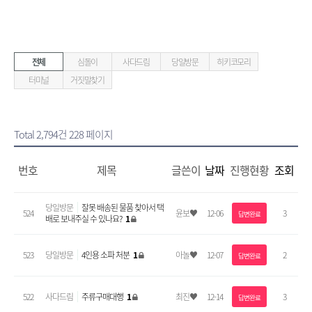
전체
심돌이
사다드림
당일방문
히키코모리
터미널
거짓말찾기
Total 2,794건
228 페이지
번호
제목
글쓴이
날짜
진행현황
조회
당일방문
잘못 배송된 물품 찾아서 택
524
윤보♥
12-06
3
답변완료
배로 보내주실 수 있나요?
1
523
당일방문
4인용 소파 처분
1
아놀♥
12-07
2
답변완료
522
사다드림
주류구매대행
1
최진♥
12-14
3
답변완료