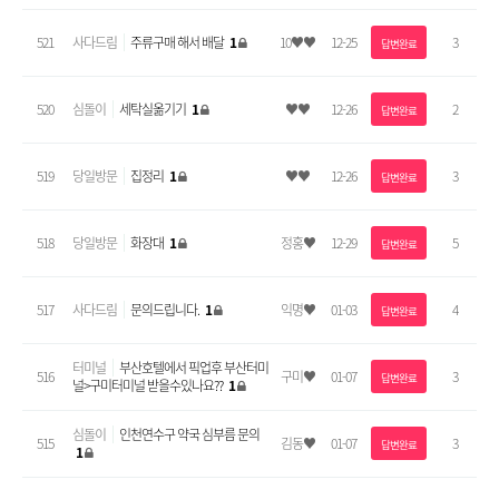
521
사다드림
주류구매 해서 배달
1
10♥♥
12-25
3
답변완료
520
심돌이
세탁실옮기기
1
♥♥
12-26
2
답변완료
519
당일방문
집정리
1
♥♥
12-26
3
답변완료
518
당일방문
화장대
1
정홍♥
12-29
5
답변완료
517
사다드림
문의드립니다.
1
익명♥
01-03
4
답변완료
터미널
부산호텔에서 픽업후 부산터미
516
구미♥
01-07
3
답변완료
널>구미터미널 받을수있나요??
1
심돌이
인천연수구 약국 심부름 문의
515
김동♥
01-07
3
답변완료
1