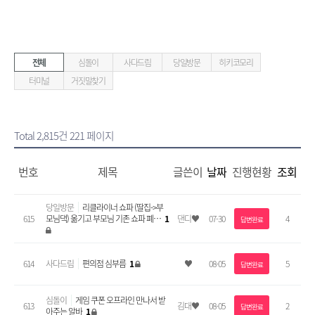
전체
심돌이
사다드림
당일방문
히키코모리
터미널
거짓말찾기
Total 2,815건
221 페이지
번호
제목
글쓴이
날짜
진행현황
조회
당일방문
리클라이너 쇼파 (딸집->부
615
모님댁) 옮기고 부모님 기존 쇼파 폐…
1
댄디♥
07-30
4
답변완료
614
사다드림
편의점 심부름
1
♥
08-05
5
답변완료
심돌이
게임 쿠폰 오프라인 만나서 받
613
김대♥
08-05
2
답변완료
아주는 알바
1