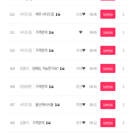
612
사다드림
제주 사다드림
1
오승♥
08-08
2
답변완료
611
사다드림
가격문의
1
♥
08-09
3
답변완료
610
사다드림
가격문의
1
우성♥
08-09
3
답변완료
609
심돌이
담배도 가능한가요?
1
서대♥
08-09
2
답변완료
608
당일방문
가격문의
1
윤선♥
08-10
3
답변완료
607
사다드림
울산에서서울
1
최병♥
08-11
3
답변완료
606
심돌이
가격문의
1
정수♥
08-12
3
답변완료