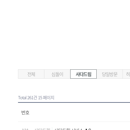
전체
심돌이
사다드림
당일방문
히
Total 261건
15 페이지
번호