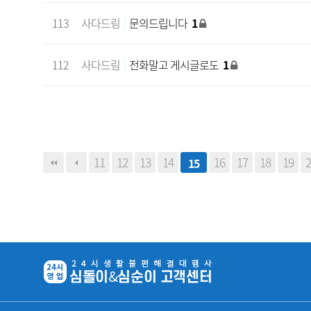
113
사다드림
문의드립니다
1
112
사다드림
전화말고 게시글로도
1
맨끝
11
12
13
14
16
17
18
19
2
15