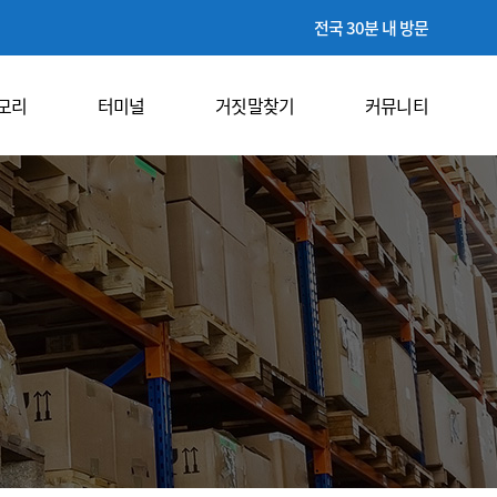
전국 30분 내 방문
모리
터미널
거짓말찾기
커뮤니티