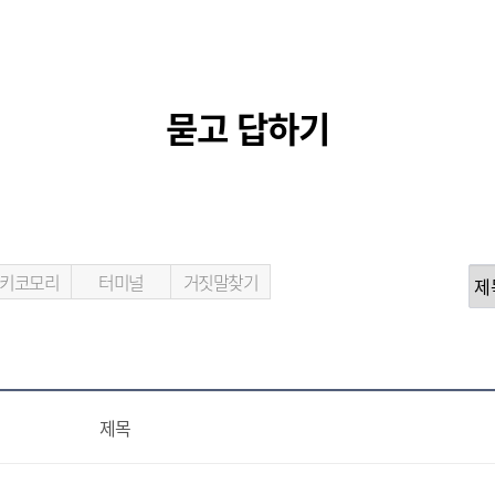
묻고 답하기
키코모리
터미널
거짓말찾기
제목