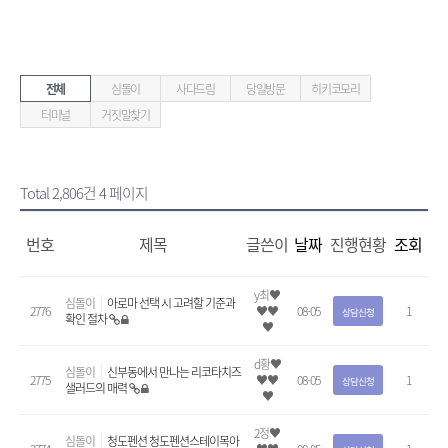
전체
심돌이
사다드림
당일방문
히키코모리
터미널
거짓말찾기
Total 2,806건
4 페이지
번호
제목
글쓴이
날짜
진행현황
조회
y최♥
심돌이
아로마 선택 시 고려할 기준과
2776
♥♥
08-05
1
상담신청
확인 절차
♥
d황♥
심돌이
신부동에서 만나는 리코타치즈
2775
♥♥
08-05
1
상담신청
샐러드의 매력
♥
2정♥
심돌이
청도펜션 청도펜션스테이목아