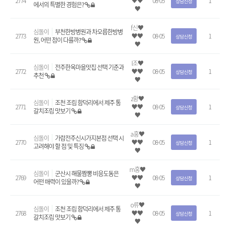
2774
♥♥
08-05
1
상담신청
에서의 특별한 경험은?
♥
f신♥
심돌이
부천한방병원과 차오름한방병
2773
♥♥
08-05
1
상담신청
원, 어떤 점이 다를까?
♥
l조♥
심돌이
전주한옥마을맛집 선택 기준과
2772
♥♥
08-05
1
상담신청
추천
♥
z황♥
심돌이
조천 조림 함덕리에서 제주 통
2771
♥♥
08-05
1
상담신청
갈치조림 맛보기
♥
a홍♥
심돌이
가람전주신시가지본점 선택 시
2770
♥♥
08-05
1
상담신청
고려해야 할 점 및 특징
♥
m홍♥
심돌이
군산시 해물짬뽕 비응도동은
2769
♥♥
08-05
1
상담신청
어떤 매력이 있을까?
♥
o류♥
심돌이
조천 조림 함덕리에서 제주 통
2768
♥♥
08-05
1
상담신청
갈치조림 맛보기
♥