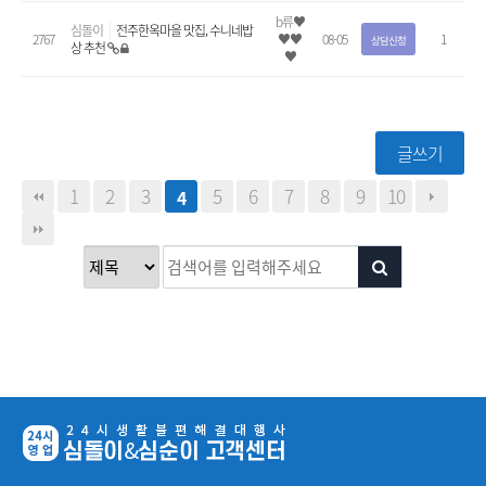
b류♥
심돌이
전주한옥마을 맛집, 수니네밥
2767
♥♥
08-05
1
상담신청
상 추천
♥
글쓰기
1
2
3
5
6
7
8
9
10
4