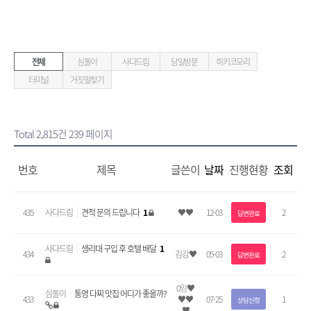
전체
심돌이
사다드림
당일방문
히키코모리
터미널
거짓말찾기
Total 2,815건
239 페이지
번호
제목
글쓴이
날짜
진행현황
조회
435
사다드림
견적 문의 드립니다
1
♥♥
12-03
2
답변완료
사다드림
생리대 구입 후 호텔 배달
1
434
김강♥
05-03
2
답변완료
0임♥
심돌이
통영 다찌 맛집 어디가 좋을까?
433
♥♥
07-25
1
상담신청
♥