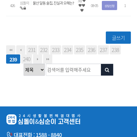
3송♥
심돌이
울산 달동 술집, 진실과 오해는?
426
♥♥
08-05
1
상담신청
♥
글쓰기
231
232
233
234
235
236
237
238
240
239
대표전화 : 1588 - 8840