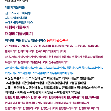
시청 군청 자치센터
대형폐기물 배출
신고 스티커 구매대행
사다드림 배달대행
쓰레기봉투 배달서비스
​대형폐기물수거
대형폐기물버리기
비대면 30분내 당일 방문​서비스
​ 못박기 원상복구
가구재배치 가구옮기기 가구이동 정리대행 청소대행 화분버리기 그릇버리기 유리버리기 
접시버리기 안마의자버리기 항아리버리기 도자기버리기 
장난감버리기 이삿짐수거 이삿짐버리기 헌옷버리기 유품정리 유품수거 유품소각 유품정리 
유품버리기 돌침대버리기 흙침대버리기 장수돌침대버리기
​​□ 빈집이사 □ 시골집이사 □ 아파트이사 □ 오피스텔이사 □ 원룸이사 □ 투룸이사 □ 모텔이사 □ 
기숙사이사 □ 고시원이사 □ 고시텔이사 □ 사무실이사 □ 매장이사
​​■ 잔심부름서비스 □ 직장배달 □ 학교배달 □ 기숙사배달 □ 병원배달 □ 
고시원배달 □ 군인아파트배달 □ 군부대배달대행 □ 캠핑장배달 
□ 해수욕장배달 □ 펜션배달 □ 리조트배달 □ 콘도배달 
​​​​■ 퀵서비스■ 퀵방문 ■ 
퀵배달 ■ 퀵배송 ■ 수행불가의뢰없음 ■ 수행불가지역없음
안양인력 안양가구수거 안양가구버리기 안양가구재배치 안양가구옮기기 안양가구이동 
안양정리대행 안양청소대행 안양이불버리기 안양베개버리기 안양화분버리기 
안양그릇버리기 안양유리버리기 안양접시버리기 안양항아리버리기 안양도자기버리기 