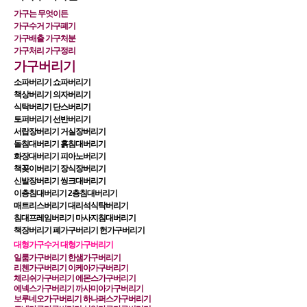
가구는 무엇이든
가구수거 가구폐기
가구배출 가구처분
가구처리 가구정리
가구버리기
소파버리기 쇼파버리기
책상버리기 의자버리기
식탁버리기 단스버리기
토퍼버리기 선반버리기 
서랍장버리기 거실장버리기
돌침대버리기 흙침대버리기
화장대버리기 피아노버리기 
책꽂이버리기 장식장버리기
신발장버리기 씽크대버리기 
이층침대버리기 2층침대버리기
매트리스버리기 대리석식탁버리기
침대프레임버리기 마사지침대버리기
책장버리기 폐가구버리기 헌가구버리기
대형가구수거 대형가구버리기
일룸가구버리기 한샘가구버리기
리첸가구버리기 이케아가구버리기
체리쉬가구버리기 에몬스가구버리기
에넥스가구버리기 까사미아가구버리기
보루네오가구버리기 하나퍼스가구버리기