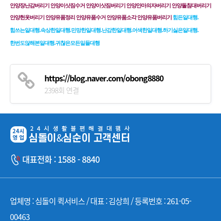
안양장난감버리기 안양이삿짐수거 안양이삿짐버리기 안양안마의자버리기 안양돌침대버리기 
안양헌옷버리기 안양유품정리 안양유품수거 안양유품소각 안양유품버리기
힘든일대행.
힘쓰는일대행.속상한일대행.민망한일대행.난감한일​대행.어색한일대행.하기싫은일​대행.
한번도않해본일대행.귀찮은모든일들대행 
https://blog.naver.com/obong8880
2398회 연결
대표전화 : 1588 - 8840
업체명 : 심돌이 퀵서비스 / 대표 : 김상희 / 등록번호 : 261-05-
00463